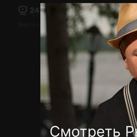
Поддержка:
support@24h.tv
О сервисе
Пользовательское соглашение
Ввести промокод
Установить на ТВ
Беспла
Смотреть Р