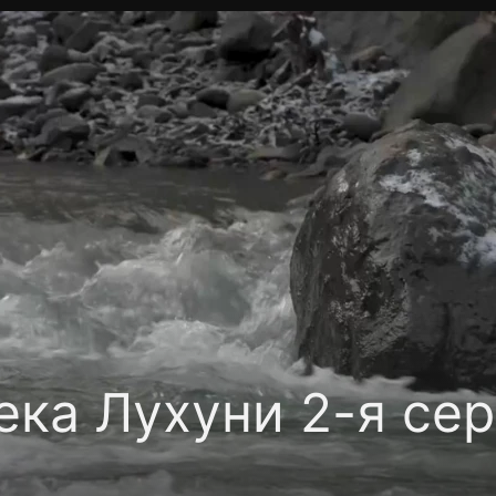
Политика конфиденциальности
Для партнёров
Отк
тные каналы
Контакты
ка Лухуни 2-я сер