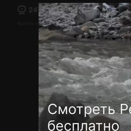
Поддержка:
support@24h.tv
О сервисе
Пользовательское соглашение
Ввести промокод
Установить на ТВ
Беспла
Смотреть Ре
бесплатно