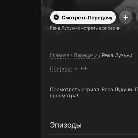
Смотреть Передачу
Река Лухуни смотреть все серии
Главная
/
Передачи
/
Река Лухуни
Природа
6+
Посмотреть сериал 'Река Лухуни: 
просмотра!
Эпизоды
1-я серия