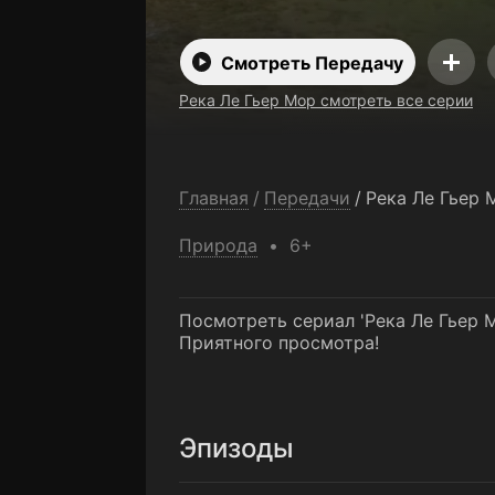
Смотреть Передачу
Река Ле Гьер Мор смотреть все серии
Главная
/
Передачи
/
Река Ле Гьер 
Природа
6+
Посмотреть сериал 'Река Ле Гьер М
Приятного просмотра!
Эпизоды
1-я серия