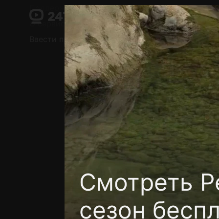
Поддержка:
support@24h.tv
О сервисе
Пользовательское соглашение
Ввести промокод
Установить на ТВ
Беспла
Смотреть Ре
сезон бесп