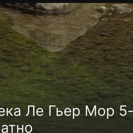
Политика конфиденциальности
Для партнёров
Отк
тные каналы
Контакты
ка Ле Гьер Мор 5-
латно