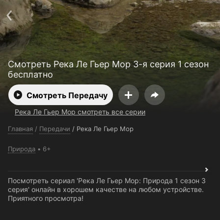
Поддержка:
support@24h.tv
О сервисе
Пользовательское соглашение
Политика конфиденциальности
Для партнёров
Открыть приложение
Ввести промокод
Смотреть Река Ле Гьер Мор 3-я серия 1 сезон
Установить на ТВ
Бесплатные каналы
Контакты
бесплатно
Смотреть Передачу
Река Ле Гьер Мор смотреть все серии
Главная
/
Передачи
/
Река Ле Гьер Мор
Природа
6+
Посмотреть сериал 'Река Ле Гьер Мор: Природа 1 сезон 3
серия' онлайн в хорошем качестве на любом устройстве.
Приятного просмотра!