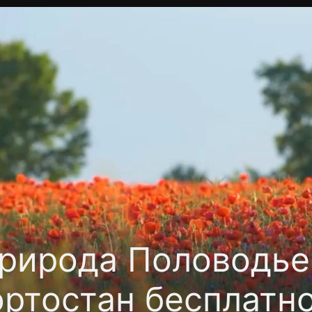
Политика конфиденциальности
Для партнёров
Отк
тные каналы
Контакты
рирода Половодье 
ртостан бесплатн