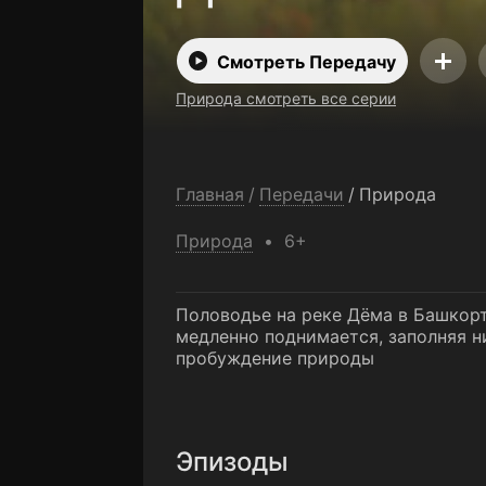
Смотреть Передачу
Природа смотреть все серии
Главная
/
Передачи
/
Природа
Природа
6+
Половодье на реке Дёма в Башкорт
медленно поднимается, заполняя н
пробуждение природы
Эпизоды