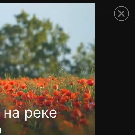
рыть приложение
на реке
о