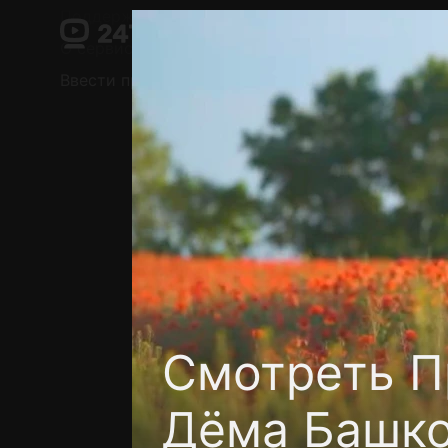
Поддержка:
support@24h.tv
О сервисе
Пользовательское соглашение
Ввести промокод
Установить на ТВ
Беспла
Смотреть П
Дёма Башко