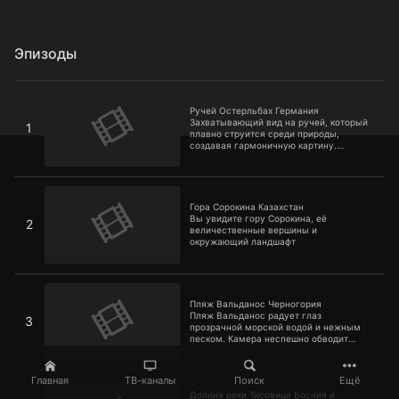
Эпизоды
Ручей Остерльбах Германия
Ручей Остерльбах Германия
Захватывающий вид на ручей, который
1
плавно струится среди природы,
создавая гармоничную картину.
Насладитесь игрой света на воде и
звуками текущего потока
Гора Сорокина Казахстан
Гора Сорокина Казахстан
Вы увидите гору Сорокина, её
2
величественные вершины и
окружающий ландшафт
Пляж Вальданос Черногория
Пляж Вальданос Черногория
Пляж Вальданос радует глаз
3
прозрачной морской водой и нежным
песком. Камера неспешно обводит
береговую линию, улавливая игру света
на воде и звуки прибоя
Долина реки Тисовица Босния и Герцеговина
Главная
ТВ-каналы
Поиск
Ещё
Долина реки Тисовица Босния и