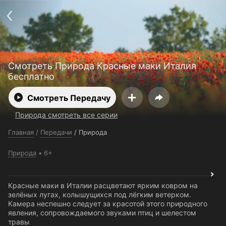
Поддержка:
support@24h.tv
О сервисе
Пользовательское соглашение
Политика конфиденциальности
Для партнёров
Открыть приложение
Ввести промокод
Смотреть Природа Красные маки Италия
Установить на ТВ
Бесплатные каналы
Контакты
бесплатно
Смотреть Передачу
Природа смотреть все серии
Главная
/
Передачи
/
Природа
Природа
6+
Красные маки в Италии расцветают ярким ковром на
зелёных лугах, колышущихся под лёгким ветерком.
Камера неспешно следует за красотой этого природного
явления, сопровождаемого звуками птиц и шелестом
травы