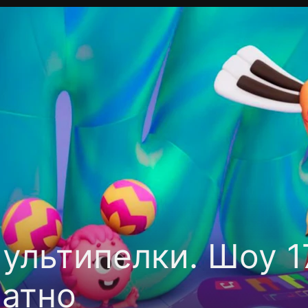
Политика конфиденциальности
Для партнёров
Отк
тные каналы
Контакты
ультипелки. Шоу 1
латно