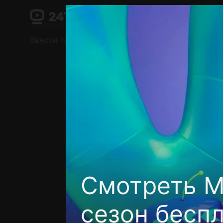
Поддержка:
support@24h.tv
О сервисе
Пользовательское соглашение
Ввести промокод
Установить на ТВ
Беспла
Смотреть М
сезон бесп