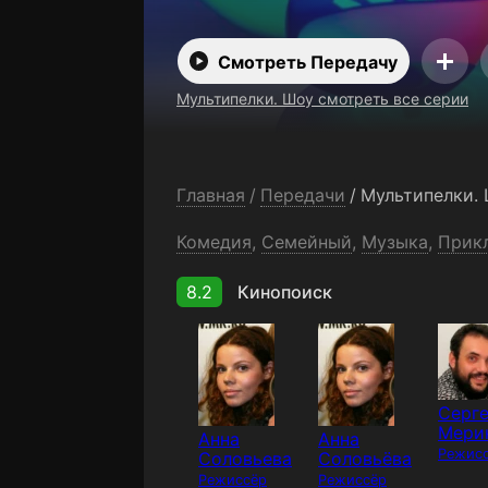
Смотреть Передачу
Мультипелки. Шоу смотреть все серии
Главная
/
Передачи
/
Мультипелки.
Комедия
,
Семейный
,
Музыка
,
Прик
8.2
Кинопоиск
Серг
Мери
Анна
Анна
Режис
Соловьева
Соловьёва
Режиссёр
Режиссёр