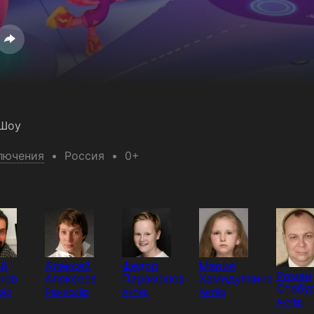
 Шоу
лючения
Россия
0+
ей
Алексей
Федор
Мария
Роман
нов
Алексеев
Парамонов
Хамидуллина
Стабу
сёр
Режиссёр
Актёр
Актёр
Актёр