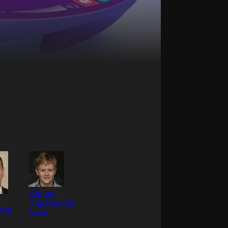
Фёдор
Парамонов
ров
Актёр