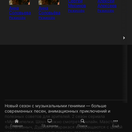
Сергей
Алексей
Ф
Меринов
Алексеев
П
Анна
Анна
Режиссёр
Режиссёр
Ак
Соловьева
Соловьёва
Режиссёр
Режиссёр
Новый сезон с музыкальными гениями — больше
современных песен, анимационных приключений и
полезных советов для зрителей. 2 сезон сериала
«Мультипелки. Шоу» можно смотреть онлайн. Маэстро
Главная
ТВ-каналы
Поиск
Ещё
Фортепианыч, Дудкин и Маракася возвращаются с целой