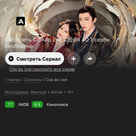
Поддержка:
support@24h.tv
О сервисе
Пользовательское соглашение
Политика конфиденциальности
Для партнёров
Открыть приложение
Ввести промокод
Смотреть Сон во сне Серия 40 1 сезон
Установить на ТВ
Бесплатные каналы
Контакты
бесплатно
Смотреть Сериал
Сон во сне смотреть все серии
Главная
/
Сериалы
/
Сон во сне
Мелодрама
,
Фэнтези
Китай
18+
7.7
IMDB
8.6
Кинопоиск