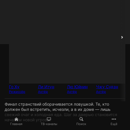
Го Ху
Ли Итун
Лю Юйнин
Чжу Судэн
Ча
Режиссёр
Актёр
Актёр
Актёр
Ак
Финал странствий оборачивается ловушкой. Те, кто
должен был встретить, исчезли, а в их доме — лишь
свежий очаг и холодная еда. Шаг за дверью становится
началом новой угрозы.
Главная
ТВ-каналы
Поиск
Ещё