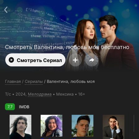
Поддержка:
support@24h.tv
О сервисе
Пользовательское соглашение
Политика конфиденциальности
Для партнёров
Открыть приложение
Ввести промокод
Установить на ТВ
Бесплатные каналы
Контакты
Смотреть Валентина, любовь моя бесплатно
Смотреть Сериал
Главная
/
Сериалы
/
Валентина, любовь моя
Т/с
2024,
Мелодрама
Мексика
16+
7.7
IMDB