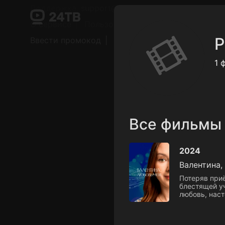
Поддержка:
support@24h.tv
О сервисе
Пользовательское соглашение
Р
Ввести промокод
Установить на ТВ
Беспла
1 
Все фильмы
2024
Валентина,
Потеряв приё
блестящей уч
любовь, наст