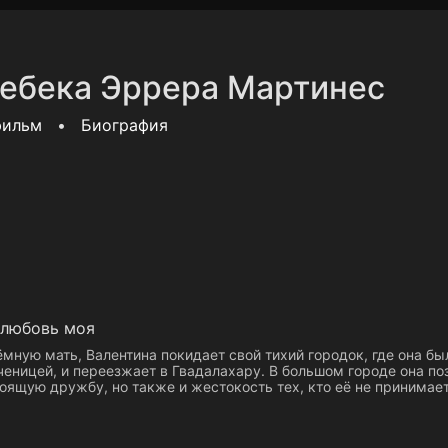
Политика конфиденциальности
Для партнёров
Отк
ебека Эррера Мартинес
тные каналы
Контакты
фильм
•
Биография
 любовь моя
мную мать, Валентина покидает свой тихий городок, где она бы
еницей, и переезжает в Гвадалахару. В большом городе она по
оящую дружбу, но также и жестокость тех, кто её не принимает