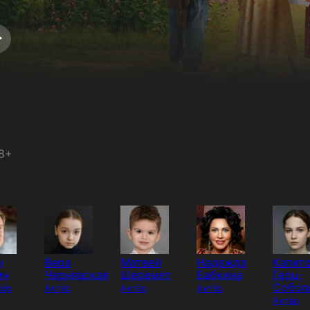
8+
н
Вера
Матвей
Надежда
Капит
ин
Чернявская
Шеремет
Бабкина
Герц-
Собол
сёр
Актёр
Актёр
Актёр
Актёр