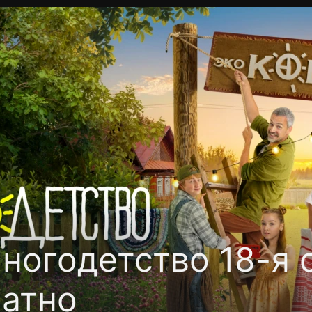
Политика конфиденциальности
Для партнёров
Отк
тные каналы
Контакты
ногодетство 18-я 
латно