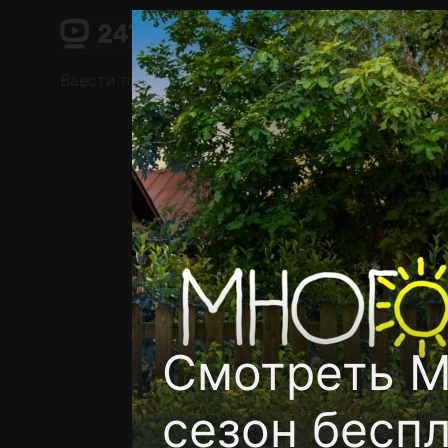
Поддержка:
support@24h.tv
О сервисе
Пользовательское соглашение
Ввести промокод
Установить на ТВ
Беспла
Смотреть М
сезон бесп