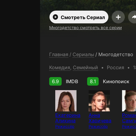
Смотреть Сериал
Многодетство смотреть все серии
Главная
/
Сериалы
/
Многодетство
Комедия
,
Семейный
Россия
1
6.9
IMDB
8.1
Кинопоиск
Екатерина
Анна
Рома
Аликина
Харичева
Самг
Режиссёр
Режиссёр
Режис