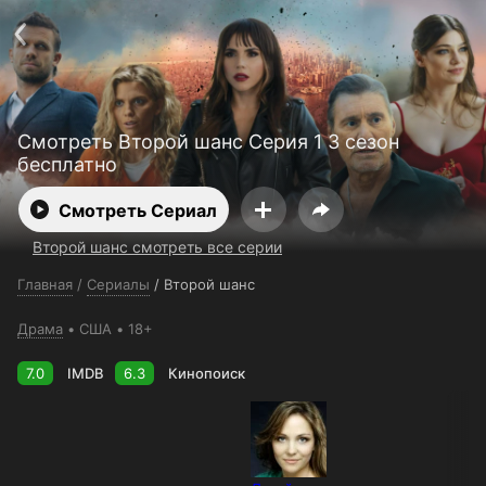
Поддержка:
support@24h.tv
О сервисе
Пользовательское соглашение
Политика конфиденциальности
Для партнёров
Открыть приложение
Ввести промокод
Смотреть Второй шанс Серия 1 3 сезон
Установить на ТВ
Бесплатные каналы
Контакты
бесплатно
Смотреть Сериал
Второй шанс смотреть все серии
Главная
/
Сериалы
/
Второй шанс
Драма
США
18+
7.0
IMDB
6.3
Кинопоиск