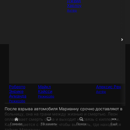
Джейд
Харлоу
Актёр
Роберто
Майкл
Алексис Рен
Т
Энрике
Кэйсси
Ха
Актёр
Ауманда
Режиссёр
Ак
Режиссёр
После взрыва автомобиля Марианну срочно доставляют в
больницу, она на грани между жизнью и смертью. Леон
оплакивает смерть сына и выходит на связь с киллером.
Кари общается с Флакито, чтобы выяснить, где находится
Главная
ТВ-каналы
Поиск
Ещё
тайник Марианны.