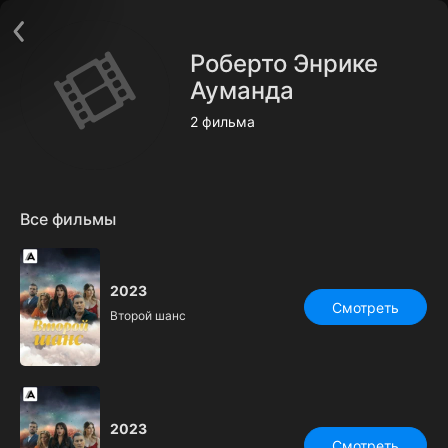
Поддержка:
support@24h.tv
О сервисе
Пользовательское соглашение
Роберто Энрике
Политика конфиденциальности
Для партнёров
Ауманда
Открыть приложение
Ввести промокод
2 фильма
Установить на ТВ
Бесплатные каналы
Контакты
Все фильмы
2023
Смотреть
Второй шанс
2023
Смотреть