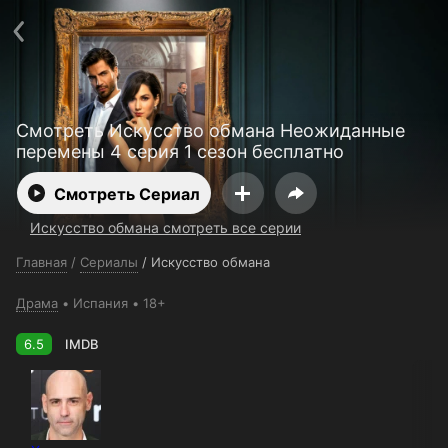
Поддержка:
support@24h.tv
О сервисе
Пользовательское соглашение
Политика конфиденциальности
Для партнёров
Открыть приложение
Ввести промокод
Смотреть Искусство обмана Неожиданные
Установить на ТВ
Бесплатные каналы
Контакты
перемены 4 серия 1 сезон бесплатно
Смотреть Сериал
Искусство обмана смотреть все серии
Главная
/
Сериалы
/
Искусство обмана
Драма
Испания
18+
6.5
IMDB