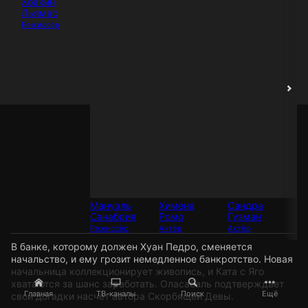
Хоакин
Льямас
Режиссёр
Мануэль
Химена
Сандра
М
Санабрия
Ромо
Гузман
Иг
Режиссёр
Актёр
Актёр
Ак
В банке, которому должен Хуан Педро, сменяется
начальство, и ему грозит немедленное банкротство. Новая
начальница коллекционирует живопись, и Ката с Яго
хватаются за шанс заработать. Оласабаль подтверждает
Главная
ТВ-каналы
Поиск
Ещё
свои догадки насчёт автора Скорбящей Девы.