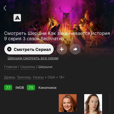
Поддержка:
support@24h.tv
О сервисе
Пользовательское соглашение
Политика конфиденциальности
Для партнёров
Открыть приложение
Ввести промокод
Смотреть Шершни Как заканчивается история
Установить на ТВ
Бесплатные каналы
Контакты
9 серия 3 сезон бесплатно
Смотреть Сериал
Шершни смотреть все серии
Главная
/
Сериалы
/
Шершни
Драма
,
Триллер
,
Ужасы
США
18+
7.7
IMDB
7.5
Кинопоиск