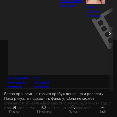
Эва Сёрхёуг
Дэ
Ш
Режиссёр
Карин
М
Кусама
Ре
Режиссёр
Бенджамин
Ben
Семанофф
Semanoff
Режиссёр
Режиссёр
Весна приносит не только пробуждение, но и расплату.
Пока ритуалы подходят к финалу, Шона не может
отвязаться от навязчивой мысли о Мелиссе, а Мисти вдруг
становится легче — или ей только так кажется?
Главная
ТВ-каналы
Поиск
Ещё