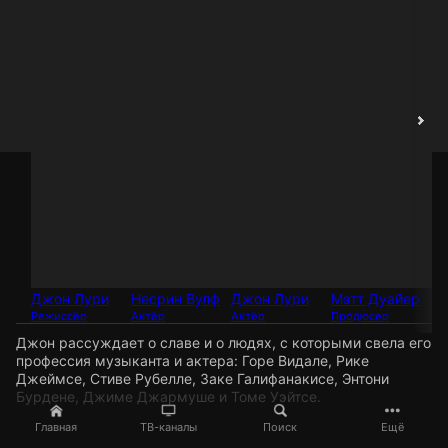
То
Ш
Пр
Джон Лури
Несрин Вулф
Джон Лури
Мэтт Дуайер
Режиссёр
Актёр
Актёр
Продюсер
Джон рассуждает о славе и о людях, с которыми свела его
профессия музыканта и актера: Горе Видале, Рике
Джеймсе, Стиве Рубелле, Заке Галифанакисе, Энтони
Бурдене, Джиме Джармуше и Томе Уэйтсе.
Главная
ТВ-каналы
Поиск
Ещё