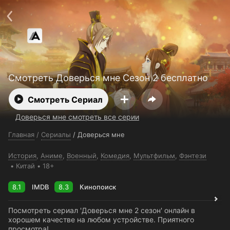
Поддержка:
support@24h.tv
О сервисе
Пользовательское соглашение
Политика конфиденциальности
Для партнёров
Открыть приложение
Ввести промокод
Установить на ТВ
Бесплатные каналы
Контакты
Смотреть Доверься мне Сезон 2 бесплатно
Смотреть Сериал
Доверься мне смотреть все серии
Главная
/
Сериалы
/
Доверься мне
История
,
Аниме
,
Военный
,
Комедия
,
Мультфильм
,
Фэнтези
Китай
18+
8.1
IMDB
8.3
Кинопоиск
Посмотреть сериал 'Доверься мне 2 сезон' онлайн в
хорошем качестве на любом устройстве. Приятного
просмотра!