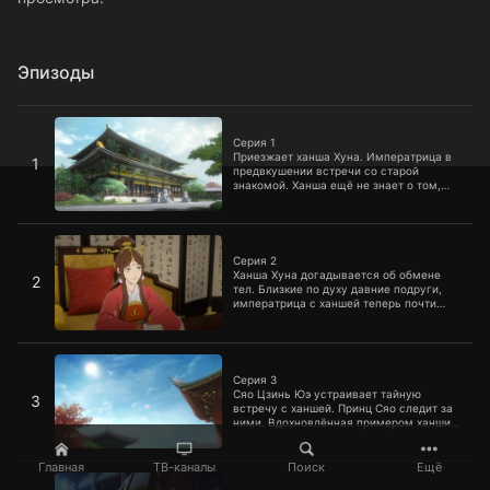
Эпизоды
Серия 1
Серия 1
Приезжает ханша Хуна. Императрица в
1
предвкушении встречи со старой
знакомой. Ханша ещё не знает о том,
что император с императрицей
менялись телами
Серия 2
Серия 2
Ханша Хуна догадывается об обмене
2
тел. Близкие по духу давние подруги,
императрица с ханшей теперь почти
неразлучны, что совершенно не
нравится императору и супруге Чжао,
которая ещё не знает о возвращении
Серия 3
императора в своё тело и вьётся вокруг
императрицы
Серия 3
Сяо Цзинь Юэ устраивает тайную
3
встречу с ханшей. Принц Сяо следит за
ними. Вдохновлённая примером ханши и
увидевшая физическую слабость
обитательниц гарема, императрица
решает, что наложницам нужно
Главная
ТВ-каналы
Поиск
Ещё
Серия 4
ежедневно тренироваться. Супруга