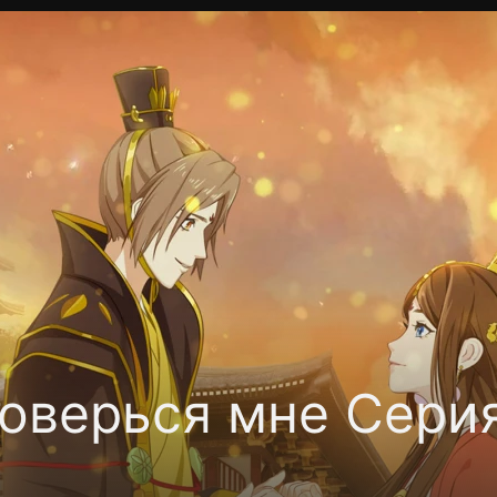
Политика конфиденциальности
Для партнёров
Отк
тные каналы
Контакты
оверься мне Серия