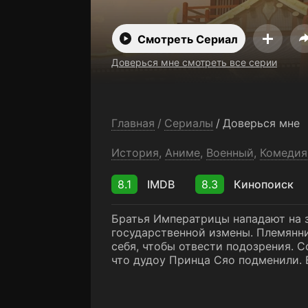
Смотреть Сериал
Доверься мне смотреть все серии
Главная
/
Сериалы
/
Доверься мне
История
,
Аниме
,
Военный
,
Комедия
8.1
IMDB
8.3
Кинопоиск
Братья Императрицы нападают на з
государственной измены. Племянни
себя, чтобы отвести подозрения. 
что дудоу Принца Сяо подменили. 