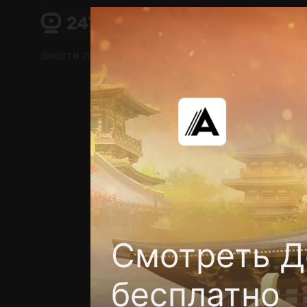
Поддержка:
support@24h.tv
О сервисе
Пользовательское соглашение
Ввести промокод
Установить на ТВ
Беспла
Смотреть Д
бесплатно