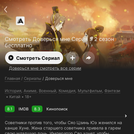
Поддержка:
support@24h.tv
О сервисе
Пользовательское соглашение
Политика конфиденциальности
Для партнёров
Открыть приложение
Ввести промокод
Смотреть Доверься мне Серия 5 2 сезон
Установить на ТВ
Бесплатные каналы
Контакты
бесплатно
Смотреть Сериал
Доверься мне смотреть все серии
Главная
/
Сериалы
/
Доверься мне
История
,
Аниме
,
Военный
,
Комедия
,
Мультфильм
,
Фэнтези
Китай
18+
8.1
IMDB
8.3
Кинопоиск
Советники против того, чтобы Сяо Цзинь Юэ женился на
ханше Хуне. Жена старшего советника привела в гарем
свою младшую дочь. Император Сяо хочет, чтобы