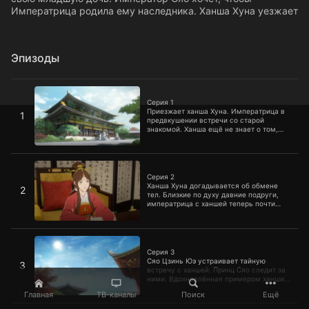
Императрица родила ему наследника. Ханша Хуна уезжает
Эпизоды
Серия 1
Серия 1
Приезжает ханша Хуна. Императрица в
1
предвкушении встречи со старой
знакомой. Ханша ещё не знает о том,
что император с императрицей
менялись телами
Серия 2
Серия 2
Ханша Хуна догадывается об обмене
2
тел. Близкие по духу давние подруги,
императрица с ханшей теперь почти
неразлучны, что совершенно не
нравится императору и супруге Чжао,
которая ещё не знает о возвращении
Серия 3
императора в своё тело и вьётся вокруг
императрицы
Серия 3
Сяо Цзинь Юэ устраивает тайную
3
встречу с ханшей. Принц Сяо следит за
ними. Вдохновлённая примером ханши и
увидевшая физическую слабость
Главная
ТВ-каналы
Поиск
Ещё
обитательниц гарема, императрица
решает, что наложницам нужно
Серия 4