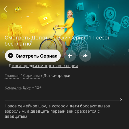
Поддержка:
support@24h.tv
О сервисе
Пользовательское соглашение
Политика конфиденциальности
Для партнёров
Открыть приложение
Ввести промокод
Смотреть Детки-предки Серия 11 1 сезон
Установить на ТВ
Бесплатные каналы
Контакты
бесплатно
Смотреть Сериал
Детки-предки смотреть все серии
Главная
/
Сериалы
/
Детки-предки
Комедия
,
Шоу
12+
Новое семейное шоу, в котором дети бросают вызов
взрослым, а двадцать первый век сражается с
двадцатым.