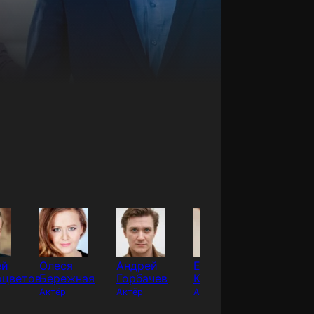
ей
Олеся
Андрей
Егор
Анна
оцветов
Бережная
Горбачев
Кутенков
Щетини
Актёр
Актёр
Актёр
Актёр