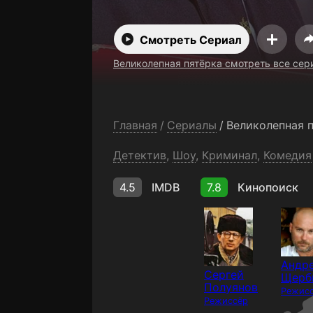
Смотреть Сериал
Великолепная пятёрка смотреть все сер
Главная
/
Сериалы
/
Великолепная 
Детектив
,
Шоу
,
Криминал
,
Комедия
4.5
IMDB
7.8
Кинопоиск
Андр
Сергей
Щерб
Полуянов
Режис
Режиссёр