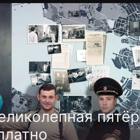
Политика конфиденциальности
Для партнёров
Отк
тные каналы
Контакты
еликолепная пятёр
платно