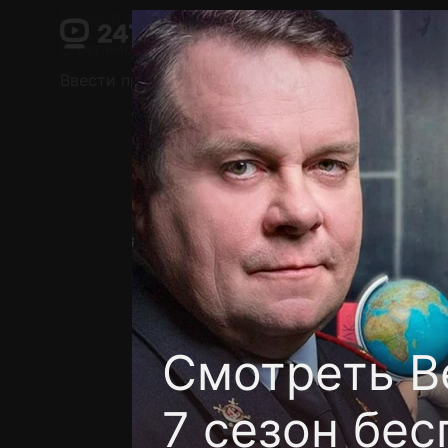
Поддержка:
support@24h.tv
О сервисе
Пользовательское соглашение
Ввести промокод
Установить на ТВ
Беспла
Смотреть В
7 сезон бес