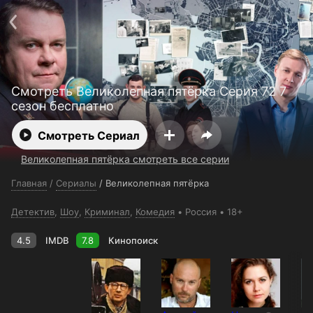
Поддержка:
support@24h.tv
О сервисе
Пользовательское соглашение
Политика конфиденциальности
Для партнёров
Открыть приложение
Ввести промокод
Смотреть Великолепная пятёрка Серия 72 7
Установить на ТВ
Бесплатные каналы
Контакты
сезон бесплатно
Смотреть Сериал
Великолепная пятёрка смотреть все серии
Главная
/
Сериалы
/
Великолепная пятёрка
Детектив
,
Шоу
,
Криминал
,
Комедия
Россия
18+
4.5
IMDB
7.8
Кинопоиск