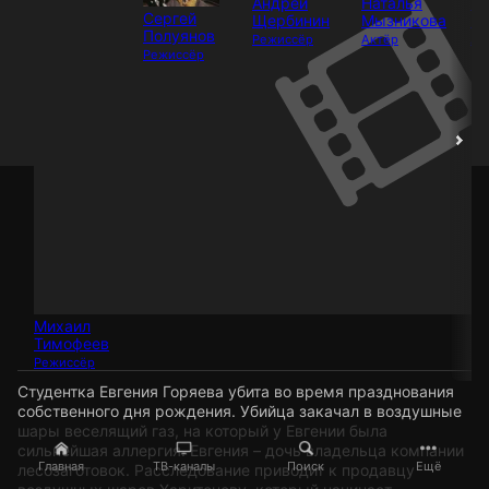
Андрей
Наталья
Ко
Сергей
Щербинин
Мызникова
Гр
Полуянов
Режиссёр
Актёр
Ак
Режиссёр
Михаил
Тимофеев
Режиссёр
Студентка Евгения Горяева убита во время празднования
собственного дня рождения. Убийца закачал в воздушные
шары веселящий газ, на который у Евгении была
сильнейшая аллергия. Евгения – дочь владельца компании
Главная
ТВ-каналы
Поиск
Ещё
лесозаготовок. Расследование приводит к продавцу