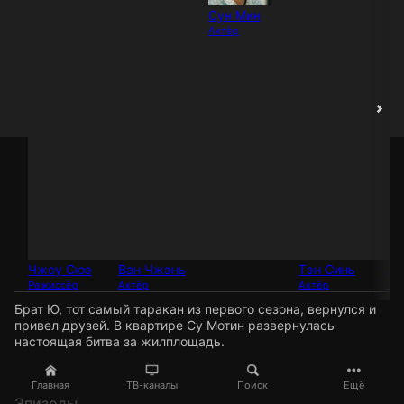
Сун Мин
Актёр
Чжоу Сюэ
Ван Чжэнь
Тэн Синь
Ли
Режиссёр
Актёр
Актёр
Пр
Брат Ю, тот самый таракан из первого сезона, вернулся и
привел друзей. В квартире Су Мотин развернулась
настоящая битва за жилплощадь.
Главная
ТВ-каналы
Поиск
Ещё
Эпизоды