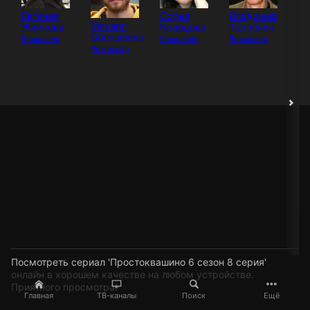
Евгения
Софья
Владимир
Михаил
Жиркова
Кравцова
Торопчин
Солошенко
Режиссёр
Режиссёр
Режиссёр
Режиссёр
И
Шп
Ре
Посмотреть сериал 'Простоквашино 6 сезон 8 серия'
онлайн в хорошем качестве на любом устройстве.
Приятного просмотра!
Главная
ТВ-каналы
Поиск
Ещё