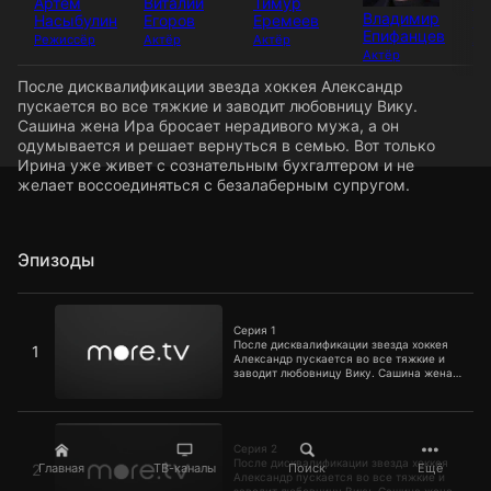
Артём
Виталий
Тимур
Ан
Владимир
Насыбулин
Егоров
Еремеев
Пу
Епифанцев
Режиссёр
Актёр
Актёр
Ак
Актёр
После дисквалификации звезда хоккея Александр
пускается во все тяжкие и заводит любовницу Вику.
Сашина жена Ира бросает нерадивого мужа, а он
одумывается и решает вернуться в семью. Вот только
Ирина уже живет с сознательным бухгалтером и не
желает воссоединяться с безалаберным супругом.
Эпизоды
Серия 1
Серия 1
После дисквалификации звезда хоккея
1
Александр пускается во все тяжкие и
заводит любовницу Вику. Сашина жена
Ира бросает нерадивого мужа, а он
одумывается и решает вернуться в
семью. Вот только Ирина уже живет с
Серия 2
сознательным бухгалтером и не желает
воссоединяться с безалаберным
Серия 2
супругом.
После дисквалификации звезда хоккея
Главная
ТВ-каналы
Поиск
Ещё
2
Александр пускается во все тяжкие и