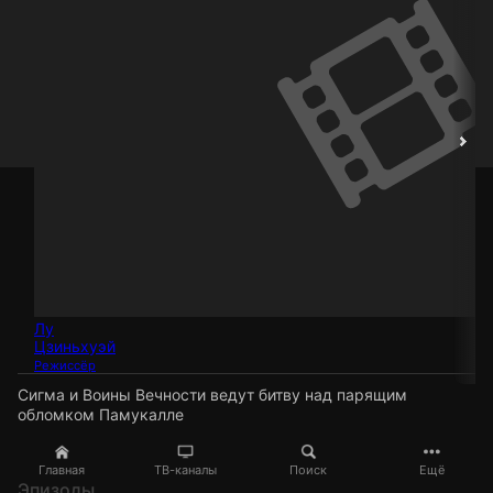
Лу
Цзиньхуэй
Режиссёр
Сигма и Воины Вечности ведут битву над парящим
обломком Памукалле
Главная
ТВ-каналы
Поиск
Ещё
Эпизоды