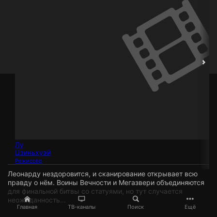
Лу
Цзиньхуэй
Режиссёр
Леонарду нездоровится, и сканирование открывает всю
правду о нём. Воины Вечности и Мегазвери объединяются
для финальной битвы со статуями, но тут случается
неожиданность…
Главная
ТВ-каналы
Поиск
Ещё