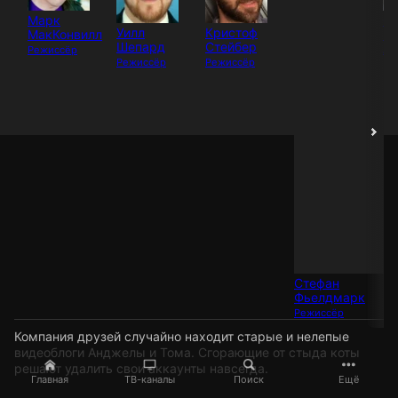
Марк
Се
Уилл
Кристоф
МакКонвилл
П
Шепард
Стейбер
Режиссёр
Ак
Режиссёр
Режиссёр
Стефан
Фьелдмарк
Режиссёр
Компания друзей случайно находит старые и нелепые
видеоблоги Анджелы и Тома. Сгорающие от стыда коты
решают удалить свои аккаунты навсегда.
Главная
ТВ-каналы
Поиск
Ещё