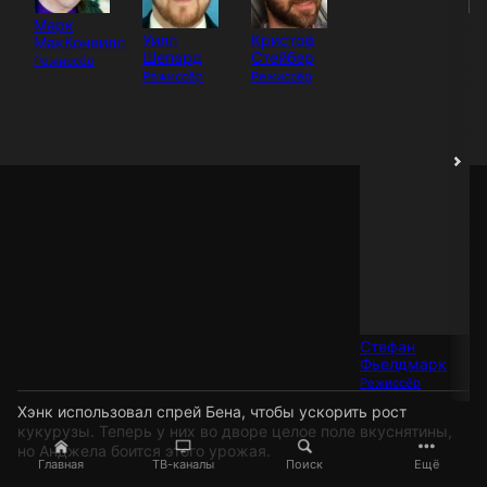
Марк
Се
Уилл
Кристоф
МакКонвилл
П
Шепард
Стейбер
Режиссёр
Ак
Режиссёр
Режиссёр
Стефан
Фьелдмарк
Режиссёр
Хэнк использовал спрей Бена, чтобы ускорить рост
кукурузы. Теперь у них во дворе целое поле вкуснятины,
но Анджела боится этого урожая.
Главная
ТВ-каналы
Поиск
Ещё