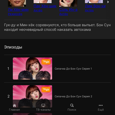
Пак Хён-щик
Лим Вон-хи
Ли Хён-мин
Соль Ин-а
Щ
Актёр
Актёр
д
Режиссёр
Актёр
Ак
Гук-ду и Мин-хёк соревнуются, кто больше выпьет. Бон Сун
находит неочевидный способ наказать автохама
Эпизоды
Силачка До Бон Сун Серия 1
1
Силачка До Бон Сун Серия 1
Силачка До Бон Сун Серия 2
2
Силачка До Бон Сун Серия 2
Главная
ТВ-каналы
Поиск
Ещё
Силачка До Бон Сун Серия 3