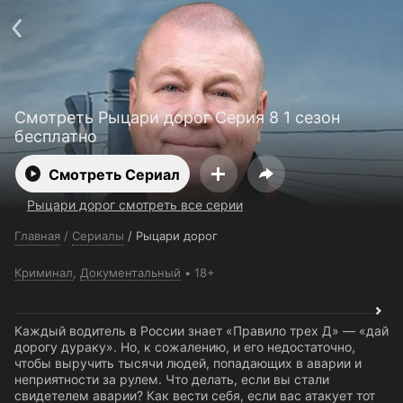
Поддержка:
support@24h.tv
О сервисе
Пользовательское соглашение
Политика конфиденциальности
Для партнёров
Открыть приложение
Ввести промокод
Смотреть Рыцари дорог Серия 8 1 сезон
Установить на ТВ
Бесплатные каналы
Контакты
бесплатно
Смотреть Сериал
Рыцари дорог смотреть все серии
Главная
/
Сериалы
/
Рыцари дорог
Криминал
,
Документальный
18+
Каждый водитель в России знает «Правило трех Д» — «дай
дорогу дураку». Но, к сожалению, и его недостаточно,
чтобы выручить тысячи людей, попадающих в аварии и
неприятности за рулем. Что делать, если вы стали
свидетелем аварии? Как вести себя, если вас атакует тот