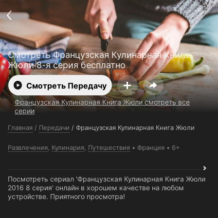
Поддержка:
support@24h.tv
О сервисе
Пользовательское соглашение
Политика конфиденциальности
Для партнёров
Открыть приложение
Смотреть Французская Кулинарная Книга
Ввести промокод
Жюли 8-я серия бесплатно
Установить на ТВ
Бесплатные каналы
Контакты
Смотреть Передачу
Французская Кулинарная Книга Жюли смотреть все
серии
Главная
/
Передачи
/
Французская Кулинарная Книга Жюли
Развлечения
,
Кулинария
,
Путешествия
Франция
6+
Посмотреть сериал 'Французская Кулинарная Книга Жюли
2016 8 серия' онлайн в хорошем качестве на любом
устройстве. Приятного просмотра!