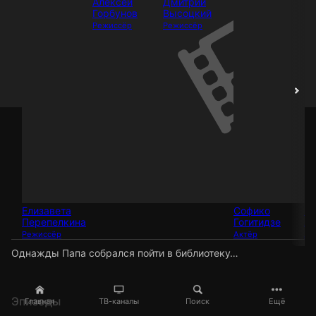
Алексей
Дмитрий
Горбунов
Высоцкий
Режиссёр
Режиссёр
Елизавета
Софико
Ел
Перепелкина
Гогитидзе
Ал
Режиссёр
Актёр
Ак
Однажды Папа собрался пойти в библиотеку…
Эпизоды
Главная
ТВ-каналы
Поиск
Ещё