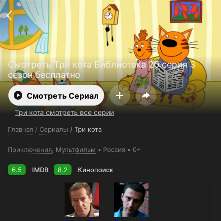
Поддержка:
support@24h.tv
О сервисе
Пользовательское соглашение
Политика конфиденциальности
Для партнёров
Открыть приложение
Ввести промокод
Смотреть Три кота Библиотека 20 серия 3
Установить на ТВ
Бесплатные каналы
Контакты
сезон бесплатно
Смотреть Сериал
Три кота смотреть все серии
Главная
/
Сериалы
/
Три кота
Приключения
,
Мультфильм
Россия
0+
6.5
IMDB
8.2
Кинопоиск