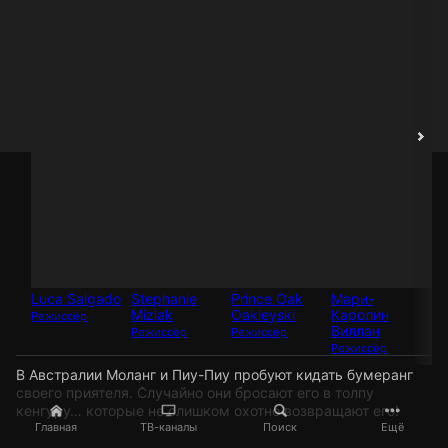
Luca Salgado
Stephanie
Prince Oak
Мари-
На
Miziak
Oakleyski
Каролин
Режиссёр
Ак
Виллан
Режиссёр
Режиссёр
Режиссёр
В Австралии Моланг и Пиу-Пиу пробуют кидать бумеранг
своего приятеля. Случайно они бросают его в толпу
кенгуру… которые не слишком охотно возвращают его!
Главная
ТВ-каналы
Поиск
Ещё