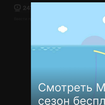
Поддержка:
support@24h.tv
О сервисе
Пользовательское соглашение
Ввести промокод
Установить на ТВ
Беспла
Смотреть М
сезон бесп