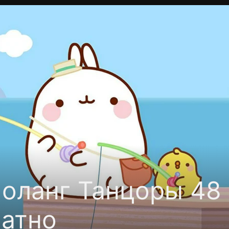
Политика конфиденциальности
Для партнёров
Отк
тные каналы
Контакты
оланг Танцоры 48 
латно