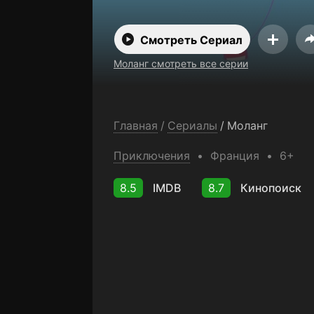
Смотреть Сериал
Моланг смотреть все серии
Главная
/
Сериалы
/
Моланг
Приключения
Франция
6+
8.5
IMDB
8.7
Кинопоиск