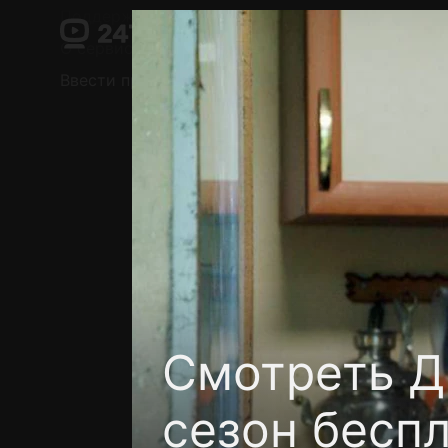
Поддержка:
support@24h.tv
О сервисе
Пользовательское соглашение
Ввести промокод
Установить на ТВ
Беспла
Смотреть Д
сезон бесп