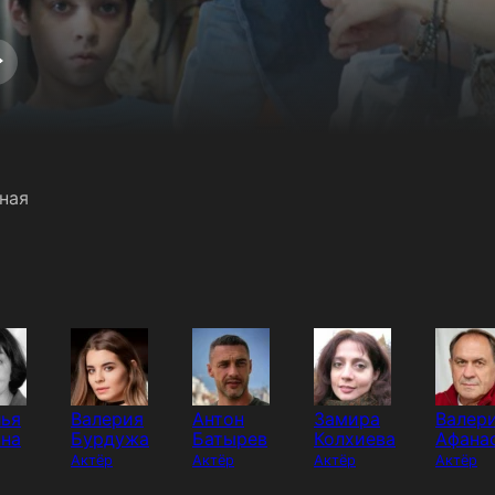
ная
лья
Валерия
Антон
Замира
Валер
ина
Бурдужа
Батырев
Колхиева
Афана
Актёр
Актёр
Актёр
Актёр