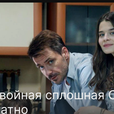
Политика конфиденциальности
Для партнёров
Отк
тные каналы
Контакты
войная сплошная С
латно