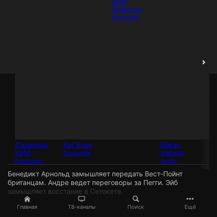
Эгил
Эгилссон
Режиссёр
Джереми
Кит Боак
Миган
Йе
Уэбб
Уорнер
Режиссёр
Ак
Режиссёр
Актёр
Бенедикт Арнольд замышляет передать Вест-Пойнт
британцам. Андре ведет переговоры за Пегги. Эйб
замышляет восстание в Сетокете.
Главная
ТВ-каналы
Поиск
Ещё