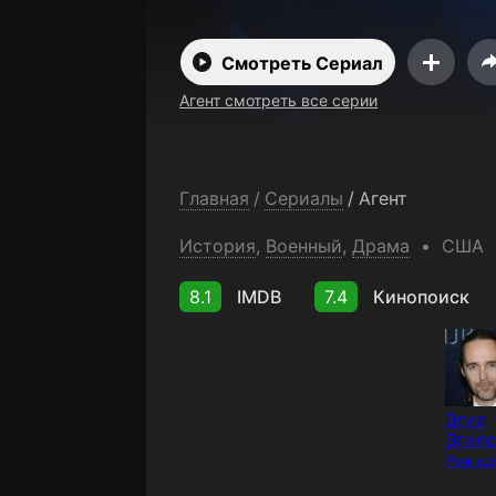
Смотреть Сериал
Агент смотреть все серии
Главная
/
Сериалы
/
Агент
История
,
Военный
,
Драма
США
8.1
IMDB
7.4
Кинопоиск
Эгил
Эгил
Режис