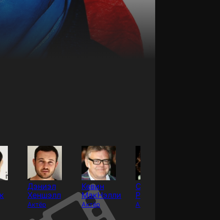
Дэниэл
Кевин
Сэмюэл
Берн
к
Хеншэлл
МакНэлли
Рукин
Горман
Актёр
Актёр
Актёр
Актёр