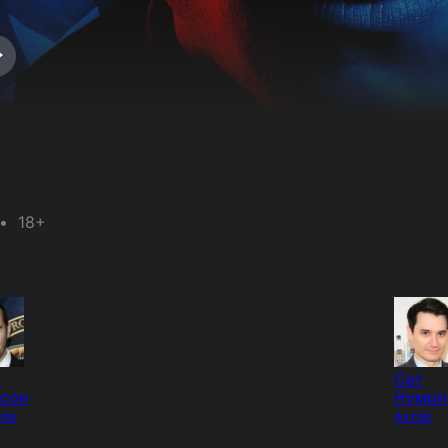
18+
Сет
ссон
Нумри
сёр
Актёр