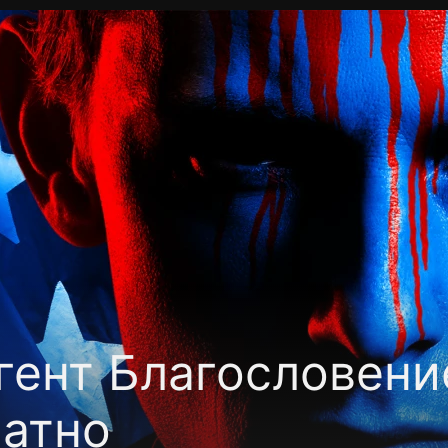
Политика конфиденциальности
Для партнёров
Отк
тные каналы
Контакты
гент Благословени
латно