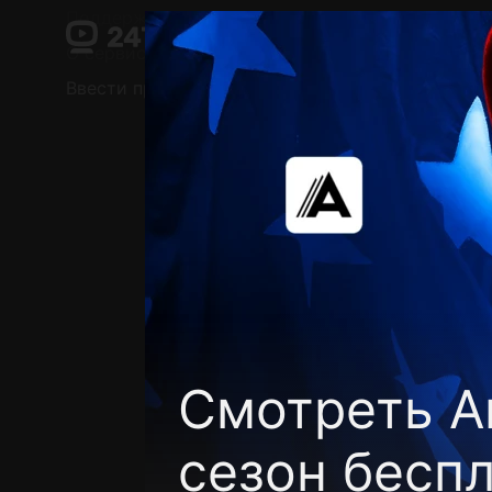
Поддержка:
support@24h.tv
О сервисе
Пользовательское соглашение
Ввести промокод
Установить на ТВ
Беспла
Смотреть А
сезон бесп