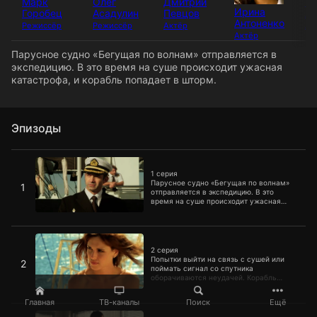
Марк
Олег
Дмитрий
Ю
Ирина
Горобец
Асадулин
Певцов
Аг
Антоненко
Режиссёр
Режиссёр
Актёр
Ак
Актёр
Парусное судно «Бегущая по волнам» отправляется в
экспедицию. В это время на суше происходит ужасная
катастрофа, и корабль попадает в шторм.
Эпизоды
1 серия
1 серия
Парусное судно «Бегущая по волнам»
1
отправляется в экспедицию. В это
время на суше происходит ужасная
катастрофа, и корабль попадает в
шторм.
2 серия
2 серия
Попытки выйти на связь с сушей или
2
поймать сигнал со спутника
оборачиваются неудачей. Корабль
отрезан от мира и дезориентирован.
Главная
ТВ-каналы
Поиск
Ещё
3 серия