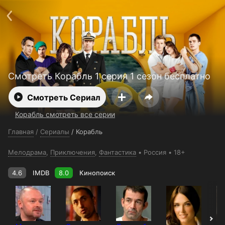
Поддержка:
support@24h.tv
О сервисе
Пользовательское соглашение
Политика конфиденциальности
Для партнёров
Открыть приложение
Ввести промокод
Установить на ТВ
Бесплатные каналы
Контакты
Смотреть Корабль 1 серия 1 сезон бесплатно
Смотреть Сериал
Корабль смотреть все серии
Главная
/
Сериалы
/
Корабль
Мелодрама
,
Приключения
,
Фантастика
Россия
18+
4.6
IMDB
8.0
Кинопоиск