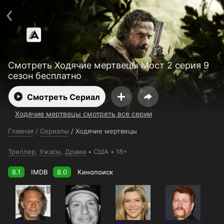
Поддержка:
support@24h.tv
О сервисе
Пользовательское соглашение
Политика конфиденциальности
Для партнёров
Открыть приложение
Ввести промокод
Смотреть Ходячие мертвецы Мост 2 серия 9
Установить на ТВ
Бесплатные каналы
Контакты
сезон бесплатно
Смотреть Сериал
Ходячие мертвецы смотреть все серии
Главная
/
Сериалы
/
Ходячие мертвецы
Триллер
,
Ужасы
,
Драма
США
18+
8.1
IMDB
8.0
Кинопоиск