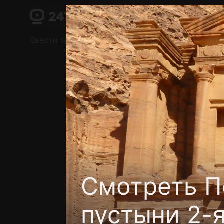
Поддержка:
support@24h.tv
О сервисе
Пользовательское соглашение
Ввести промокод
Установить на ТВ
Беспла
Смотреть П
пустыни 2-я