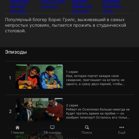
Дмитрий
Ольга Ланд
Кирилл
Евгения
М
Чирков
Папакуль
Крегжде
З
Режиссёр
Режиссёр
Режиссёр
Актёр
Ак
Популярный блогер Борис Грилс, выживавший в самых
непростых условиях, пытается прожить в студенческой
столовой.
Эпизоды
1 серия
1 серия
Ира, которая портит каждое свое
1
свидание, приглашает на встречу не
одного, а сразу двух парней, чтобы
увеличить свои шансы на успех.
2 серия
2 серия
Роберт из Осколково больше никогда не
2
будет тратить время на пробки — он
изобрел телепорт! Осталось его только
протестировать.
3 серия
Главная
ТВ-каналы
Поиск
Ещё
3 серия