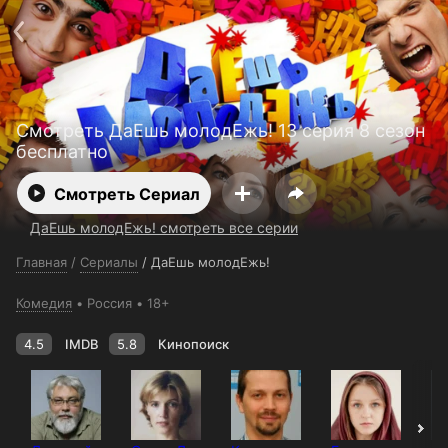
Поддержка:
support@24h.tv
О сервисе
Пользовательское соглашение
Политика конфиденциальности
Для партнёров
Открыть приложение
Ввести промокод
Смотреть ДаЕшь молодЕжь! 13 серия 8 сезон
Установить на ТВ
Бесплатные каналы
Контакты
бесплатно
Смотреть Сериал
ДаЕшь молодЕжь! смотреть все серии
Главная
/
Сериалы
/
ДаЕшь молодЕжь!
Комедия
Россия
18+
4.5
IMDB
5.8
Кинопоиск