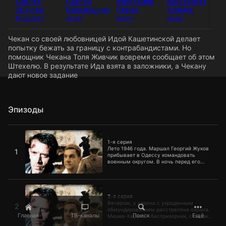
Сергей
Сергей
Александр
Константин
Юр
Урсуляк
Маковецкий
Сирин
Желдин
Ак
Режиссёр
Актёр
Актёр
Актёр
Чекан со своей любовницей Идой Кашетинской делает
попытку бежать за границу с контрабандистами. Но
помощник Чекана Толя Живчик вовремя сообщает об этом
Штехелю. В результате Ида взята в заложники, а Чекану
дают новое задание
Эпизоды
1-я серия
1-я серия
Лето 1946 года. Маршал Георгий Жуков
1
прибывает в Одессу командовать
военным округом. В ночь перед его
приездом уголовному розыску удается
обезвредить банду Сеньки Шалого и
выяснить, что в заброшенном здании
2-я серия
находится склад обмундирования и
оружия…
2-я серия
Вечером, у схрона с украденным
2
обмундированием расстреляна охрана.
Главная
ТВ-каналы
Поиск
Ещё
Мишка-Карась - беспризорник, ставший
свидетелем нападения на охрану,