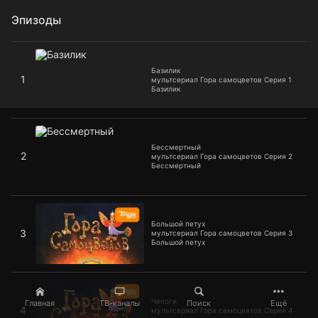
Эпизоды
Базилик
Базилик
1
мультсериал Гора самоцветов Серия 1
Базилик
Бессмертный
Бессмертный
2
мультсериал Гора самоцветов Серия 2
Бессмертный
Большой петух
Большой петух
3
мультсериал Гора самоцветов Серия 3
Большой петух
Чепоги
Чепоги
Главная
ТВ-каналы
Поиск
Ещё
4
мультсериал Гора самоцветов Серия 4