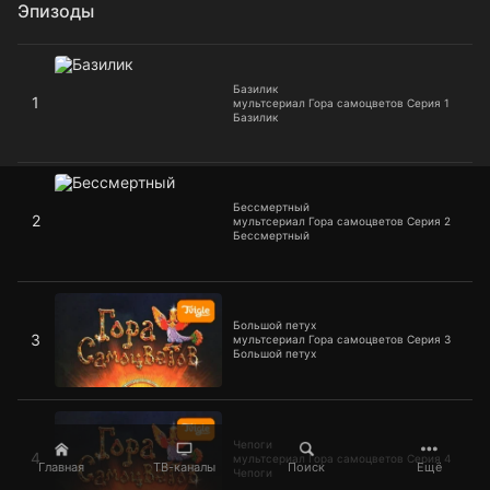
Эпизоды
Базилик
Базилик
1
мультсериал Гора самоцветов Серия 1
Базилик
Бессмертный
Бессмертный
2
мультсериал Гора самоцветов Серия 2
Бессмертный
Большой петух
Большой петух
3
мультсериал Гора самоцветов Серия 3
Большой петух
Чепоги
Чепоги
4
мультсериал Гора самоцветов Серия 4
Главная
ТВ-каналы
Поиск
Ещё
Чепоги