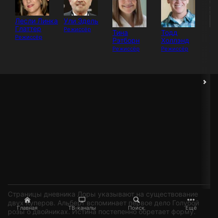
Лесли Линка
Ули Эдель
Глаттер
Режиссёр
Тина
Тодд
Г
Режиссёр
Рэтборн
Холлэнд
К
Режиссёр
Режиссёр
Ре
Страницы дневника Лоры указывают на существование
двух Куперов. Альберт вспоминает первое дело Голубой
Главная
ТВ-каналы
Поиск
Ещё
розы о двойниках. Истина постепенно обретает форму.