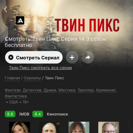
Поддержка:
support@24h.tv
О сервисе
Пользовательское соглашение
Политика конфиденциальности
Для партнёров
Открыть приложение
Ввести промокод
Смотреть Твин Пикс Серия 14 3 сезон
Установить на ТВ
Бесплатные каналы
Контакты
бесплатно
Смотреть Сериал
Твин Пикс смотреть все серии
Главная
/
Сериалы
/
Твин Пикс
Фэнтези
,
Детектив
,
Драма
,
Мистика
,
Триллер
,
Криминал
,
Фантастика
США
18+
8.8
IMDB
8.4
Кинопоиск