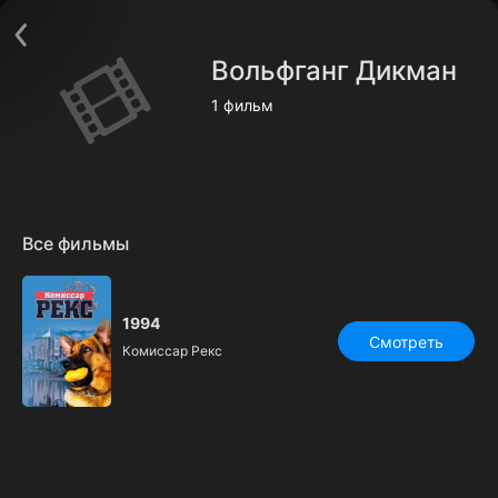
Поддержка:
support@24h.tv
О сервисе
Пользовательское соглашение
Вольфганг Дикман
Политика конфиденциальности
Для партнёров
1 фильм
Открыть приложение
Ввести промокод
Установить на ТВ
Бесплатные каналы
Контакты
Все фильмы
1994
Смотреть
Комиссар Рекс