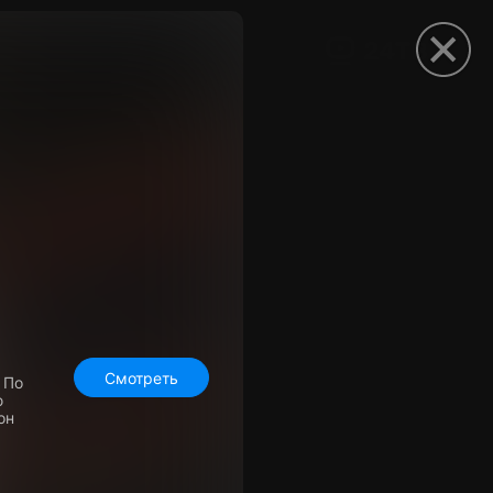
рыть приложение
Смотреть
 По
ю
он