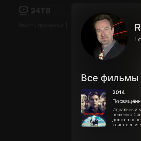
Поддержка:
support@24h.tv
О сервисе
Пользовательское соглашение
R
Ввести промокод
Установить на ТВ
Беспла
1 
Все фильмы
2014
Посвящён
Идеальный ми
решению Сов
должен пере
хочет все из