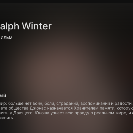
Политика конфиденциальности
Для партнёров
Отк
alph Winter
тные каналы
Контакты
фильм
ный
р: больше нет войн, боли, страданий, воспоминаний и радости.
ета общества Джонас назначается Хранителем памяти, котору
нять у Дающего. Юноша узнает всю правду о реальном мире, и 
менить