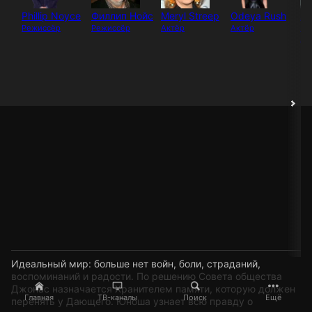
Phillip Noyce
Филлип Нойс
Meryl Streep
Odeya Rush
Al
Sk
Режиссёр
Режиссёр
Актёр
Актёр
Ак
Идеальный мир: больше нет войн, боли, страданий,
воспоминаний и радости. По решению Совета общества
Джонас назначается Хранителем памяти, которую должен
Главная
ТВ-каналы
Поиск
Ещё
перенять у Дающего. Юноша узнает всю правду о