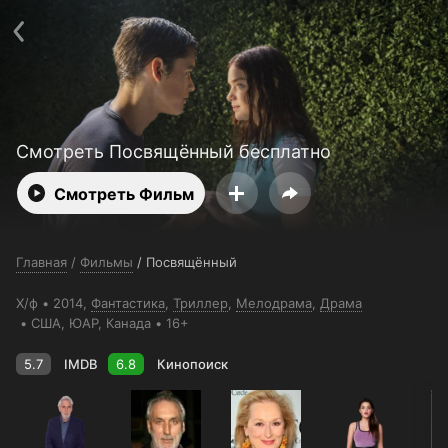
Поддержка:
support@24h.tv
О сервисе
Пользовательское соглашение
Политика конфиденциальности
Для партнёров
Открыть приложение
Ввести промокод
Установить на ТВ
Бесплатные каналы
Контакты
Смотреть Посвящённый бесплатно
Смотреть Фильм
Главная
/
Фильмы
/
Посвящённый
Х/ф
2014,
Фантастика
,
Триллер
,
Мелодрама
,
Драма
США
, ЮАР
, Канада
16+
5.7
IMDB
6.8
Кинопоиск